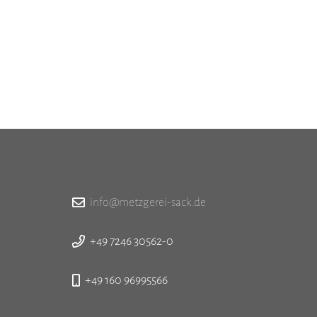
info@metzgerei-sack.de
+49 7246 30562-0
+49 160 96995566